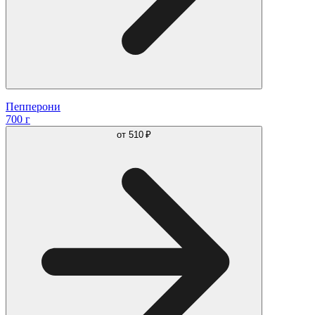
Пепперони
700 г
от
510 ₽