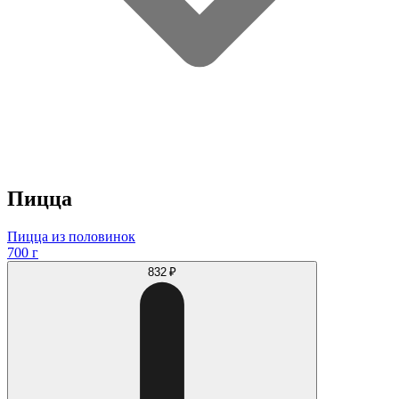
Пицца
Пицца из половинок
700 г
832 ₽