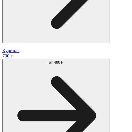
Куриная
700 г
от
480 ₽