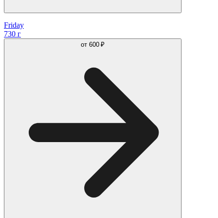
Friday
730 г
от
600 ₽