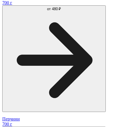
700 г
от
480 ₽
Перчини
700 г