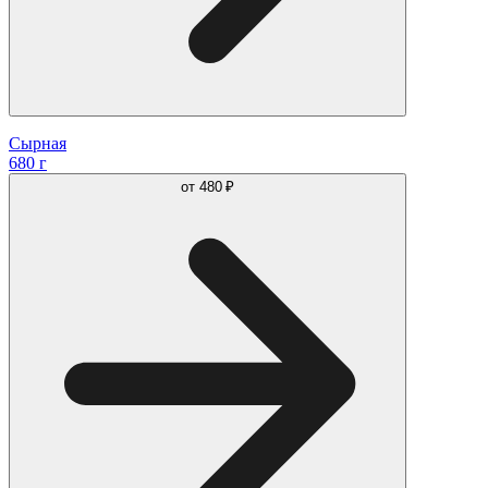
Сырная
680 г
от
480 ₽